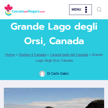
Salta
MENU
al
contenuto
Grande Lago degli
Orsi, Canada
Home
»
Visitare il Canada
»
I grandi laghi del Canada
»
Grande
Lago degli Orsi, Canada
Di
Carlo Galici